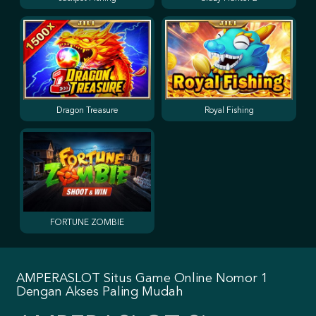
Dragon Treasure
Royal Fishing
FORTUNE ZOMBIE
AMPERASLOT Situs Game Online Nomor 1
Dengan Akses Paling Mudah