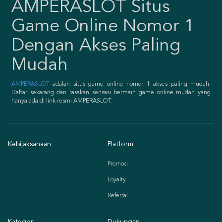
AMPERASLOT Situs
Game Online Nomor 1
Dengan Akses Paling
Mudah
AMPERASLOT
adalah situs game online nomor 1 akses paling mudah.
Daftar sekarang dan rasakan sensasi bermain game online mudah yang
hanya ada di link resmi AMPERASLOT.
Kebijaksanaan
Platform
Promosi
Loyalty
Referral
Kategori
Dukungan