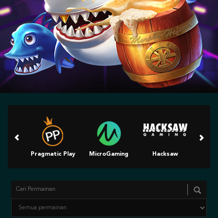
Pragmatic Play
MicroGaming
Hacksaw
King