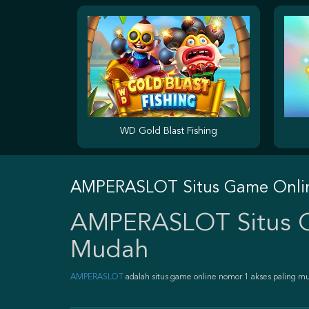
WD Gold Blast Fishing
AMPERASLOT Situs Game Onlin
AMPERASLOT Situs G
Mudah
AMPERASLOT
adalah situs game online nomor 1 akses paling m