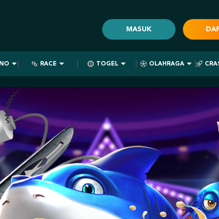
MASUK
DA
INO
RACE
TOGEL
OLAHRAGA
CRA