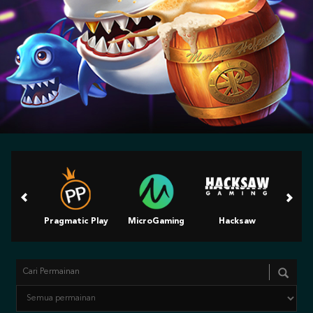
Pragmatic Play
MicroGaming
Hacksaw
King