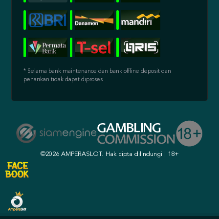
* Selama bank maintenance dan bank offline deposit dan
penarikan tidak dapat diproses
©2026 AMPERASLOT. Hak cipta dilindungi | 18+