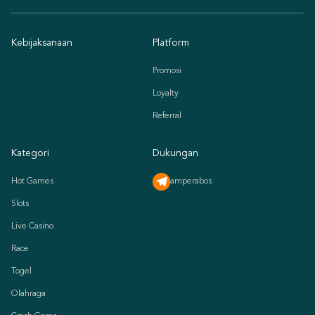
Kebijaksanaan
Platform
Promosi
Loyalty
Referral
Kategori
Dukungan
Hot Games
amperabos
Slots
Live Casino
Race
Togel
Olahraga