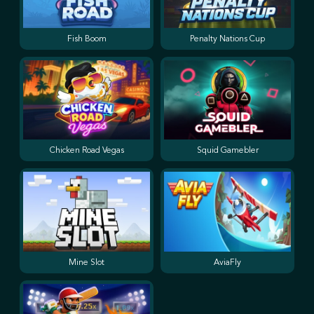
Fish Boom
Penalty Nations Cup
Chicken Road Vegas
Squid Gamebler
Mine Slot
AviaFly